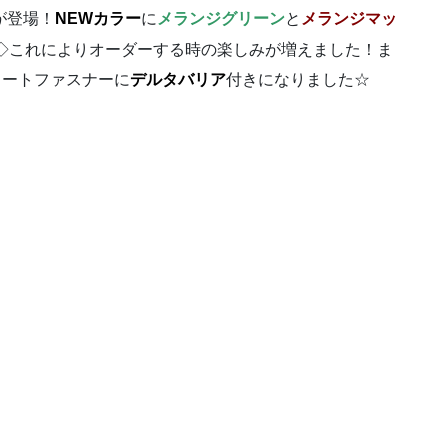
が登場！
NEWカラー
に
メランジグリーン
と
メランジマッ
◇これによりオーダーする時の楽しみが増えました！ま
ョートファスナーに
デルタバリア
付きになりました☆