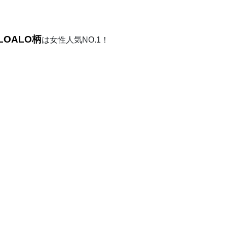
LOALO柄
は女性人気NO.1！