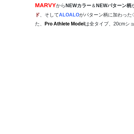
MARVY
から
NEWカラー
＆
NEWパターン柄
ド
、そして
ALOALO
がパターン柄に加わった
た、
Pro Athlete Model
は全タイプ、20cmシ