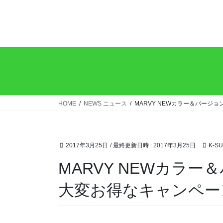
コ
ナ
ン
ビ
テ
ゲ
ン
ー
ツ
シ
へ
ョ
ス
ン
キ
に
ッ
移
HOME
NEWS ニュース
MARVY NEWカラー＆バー
プ
動
2017年3月25日
/ 最終更新日時 :
2017年3月25日
K-S
MARVY NEWカラ
大変お得なキャンペー